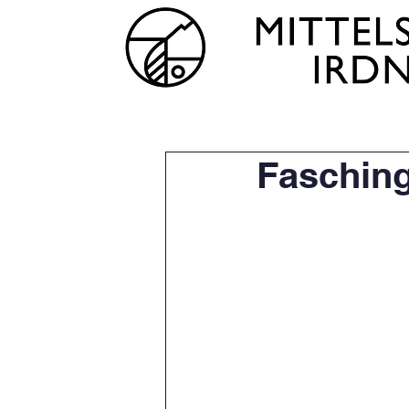
Home
News
Schulpr
Faschin