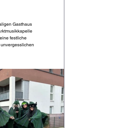
aligen Gasthaus 
rktmusikkapelle 
ine festliche 
 unvergesslichen 