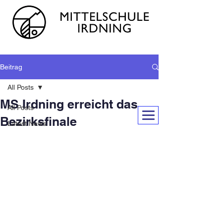
Beitrag
All Posts
MS Irdning erreicht das
All Posts
Bezirksfinale
Latest News