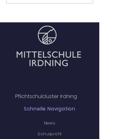
Klassen – eine Reise
der Mittelschul
voller Eindrücke
Pflichtschulcluster Irdning
Schnelle Navigation
News
Schulprofil