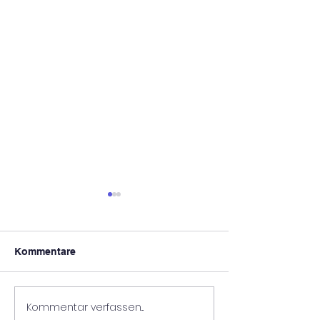
Kommentare
Kommentar verfassen...
Wienwoche der 4.
Weihnachtszaub